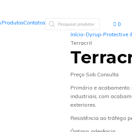
s
Produtos
Contatos
0
Início
-
Dyrup
-
Protective 
Terracril
Terracr
Preço Sob Consulta
Primário e acabamento 
industriais, com acabam
exteriores.
Resistência ao tráfego 
Óptima aderência