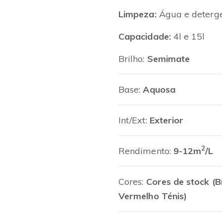
Limpeza:
Água e deterg
Capacidade:
4l e 15l
Brilho:
Semimate
Base:
Aquosa
Int/Ext:
Exterior
2
Rendimento:
9-12m
/L
Cores:
Cores de stock (B
Vermelho Ténis)