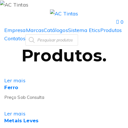
0
Empresa
Marcas
Catálogos
Sistema Etics
Produtos
Contatos
Produtos
.
Ler mais
Ferro
Preço Sob Consulta
Ler mais
Metais Leves