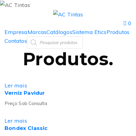
0
Empresa
Marcas
Catálogos
Sistema Etics
Produtos
Contatos
Produtos
.
Ler mais
Verniz Pavidur
Preço Sob Consulta
Ler mais
Bondex Classic