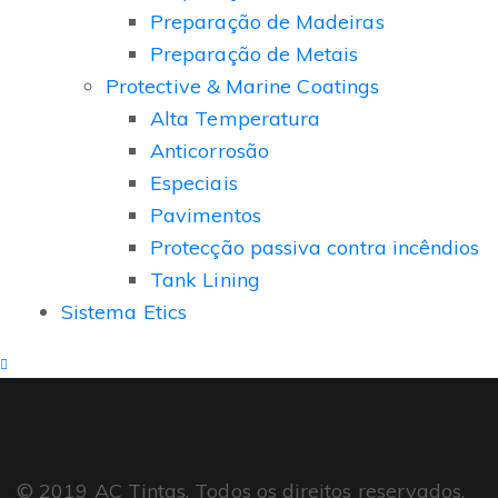
Preparação de Madeiras
Preparação de Metais
Protective & Marine Coatings
Alta Temperatura
Anticorrosão
Especiais
Pavimentos
Protecção passiva contra incêndios
Tank Lining
Sistema Etics
© 2019 AC Tintas. Todos os direitos reservados.