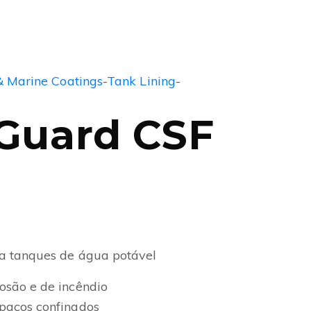
& Marine Coatings
-
Tank Lining
-
Guard CSF
a tanques de água potável
osão e de incêndio
spaços confinados