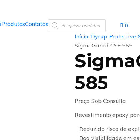
s
Produtos
Contatos
0
Início
-
Dyrup
-
Protective 
SigmaGuard CSF 585
Sigma
585
Preço Sob Consulta
Revestimento epoxy par
Reduzido risco de expl
Boa visibilidade em e