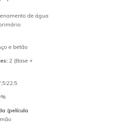
enamento de água
primário
ço e betão
es:
2 (Base +
,5:22,5
0%
 (película
emão