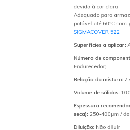
devido à cor clara
Adequado para armaz
potável até 60°C com 
SIGMACOVER 522
Superfícies a aplicar:
A
Número de component
Endurecedor)
Relação da mistura:
77
Volume de sólidos:
10
Espessura recomendada
seca):
250-400µm / d
Diluição:
Não diluir