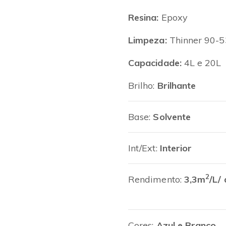
Resina:
Epoxy
Limpeza:
Thinner 90-5
Capacidade:
4L e 20L
Brilho:
Brilhante
Base:
Solvente
Int/Ext:
Interior
2
Rendimento:
3,3m
/L
Cores:
Azul e Branco