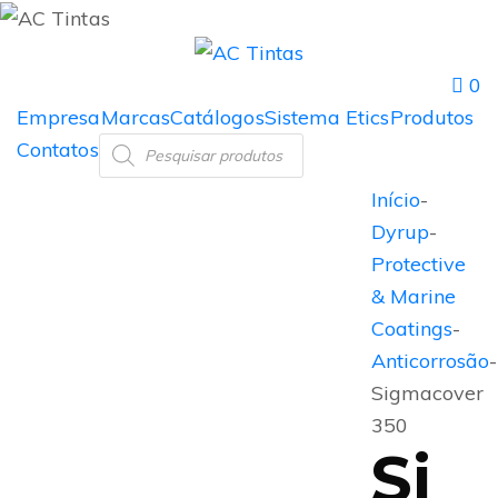
0
Empresa
Marcas
Catálogos
Sistema Etics
Produtos
Contatos
Início
-
Dyrup
-
Protective
& Marine
Coatings
-
Anticorrosão
-
Sigmacover
350
Si