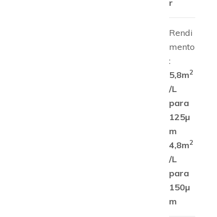
r
Rendi
mento
:
2
5,8m
/L
para
125µ
m
2
4,8m
/L
para
150µ
m