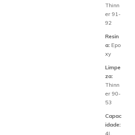
Thinn
er 91-
92
Resin
a:
Epo
xy
Limpe
za:
Thinn
er 90-
53
Capac
idade:
4L