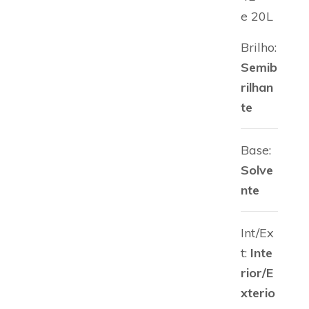
e 20L
Brilho:
Semib
rilhan
te
Base:
Solve
nte
Int/Ex
t:
Inte
rior/E
xterio