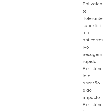
Polivalen
te
Tolerante
superfici
al e
anticorros
ivo
Secagem
rápida
Resistênc
ia à
abrasão
e ao
impacto
Resistênc