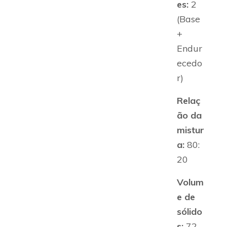
es:
2
(Base
+
Endur
ecedo
r)
Relaç
ão da
mistur
a:
80:
20
Volum
e de
sólido
s:
72