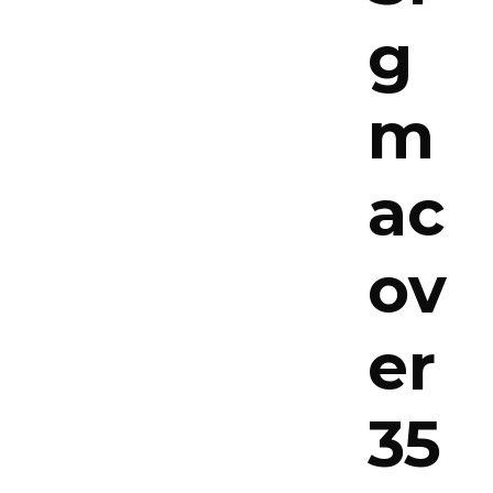
g
m
ac
ov
er
35