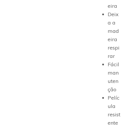
eira
Deix
a a
mad
eira
respi
rar
Fácil
man
uten
ção
Pelíc
ula
resist
ente