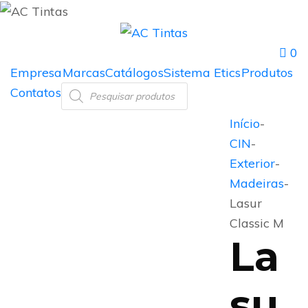
0
Empresa
Marcas
Catálogos
Sistema Etics
Produtos
Contatos
Início
-
CIN
-
Exterior
-
Madeiras
-
Lasur
Classic M
La
su