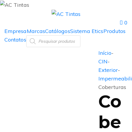
0
Empresa
Marcas
Catálogos
Sistema Etics
Produtos
Contatos
Início
-
CIN
-
Exterior
-
Impermeabil
Coberturas
Co
be