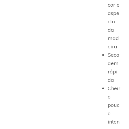
cor e
aspe
cto
da
mad
eira
Seca
gem
rápi
da
Cheir
o
pouc
o
inten