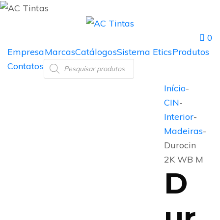
0
Empresa
Marcas
Catálogos
Sistema Etics
Produtos
Contatos
Início
-
CIN
-
Interior
-
Madeiras
-
Durocin
2K WB M
D
ur