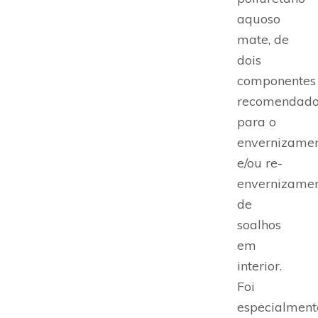
aquoso
mate, de
dois
componentes
recomendad
para o
envernizame
e/ou re-
envernizame
de
soalhos
em
interior.
Foi
especialment