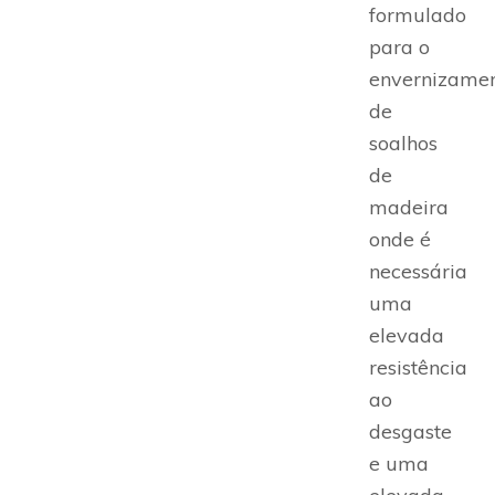
formulado
para o
envernizame
de
soalhos
de
madeira
onde é
necessária
uma
elevada
resistência
ao
desgaste
e uma