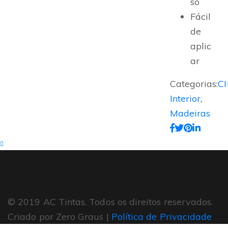
so
Fácil
de
aplic
ar
Categorias:
C
Interior
,
Madeiras
© 2019 AC Tintas. Todos os direitos reservados.
Criado por Zero Graus |
Política de Privacidade