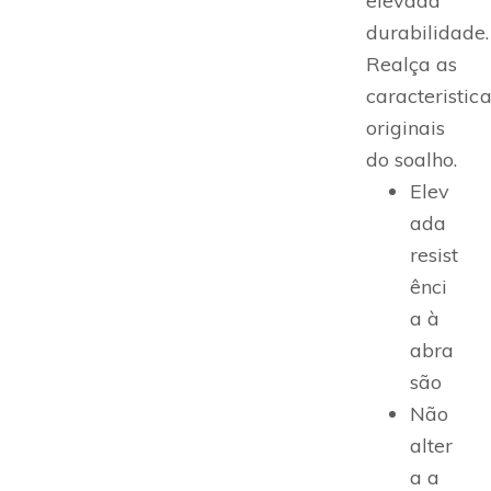
elevada
durabilidade.
Realça as
caracteristic
originais
do soalho.
Elev
ada
resist
ênci
a à
abra
são
Não
alter
a a