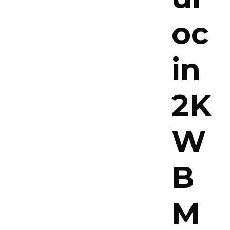
oc
in
2K
W
B
M