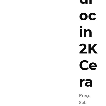
oc
in
2K
Ce
ra
Preço
Sob