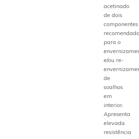
acetinado
de dois
componentes
recomendad
para o
envernizame
e/ou re-
envernizame
de
soalhos
em
interior.
Apresenta
elevada
resistência