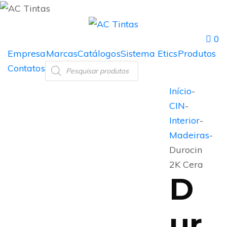
0
Empresa
Marcas
Catálogos
Sistema Etics
Produtos
Contatos
Início
-
CIN
-
Interior
-
Madeiras
-
Durocin
2K Cera
D
ur