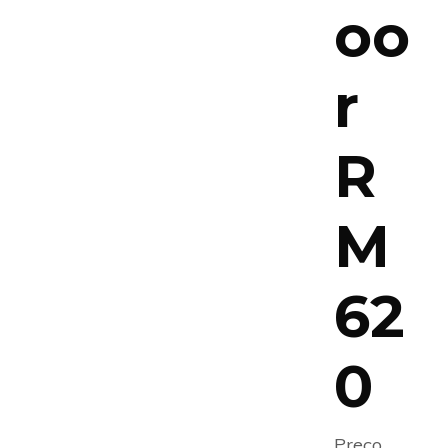
oo
r
R
M
62
0
Preço