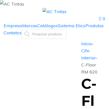
0
Empresa
Marcas
Catálogos
Sistema Etics
Produtos
Contatos
Início
-
CIN
-
Interior
-
C-Floor
RM 620
C-
Fl