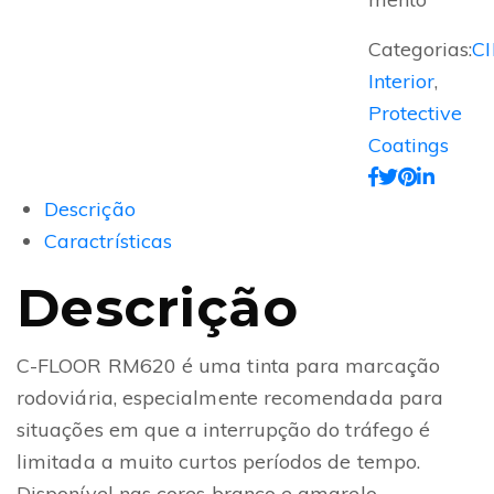
Categorias:
C
Interior
,
Protective
Coatings
Descrição
Caractrísticas
Descrição
C-FLOOR RM620 é uma tinta para marcação
rodoviária, especialmente recomendada para
situações em que a interrupção do tráfego é
limitada a muito curtos períodos de tempo.
Disponível nas cores branco e amarelo.