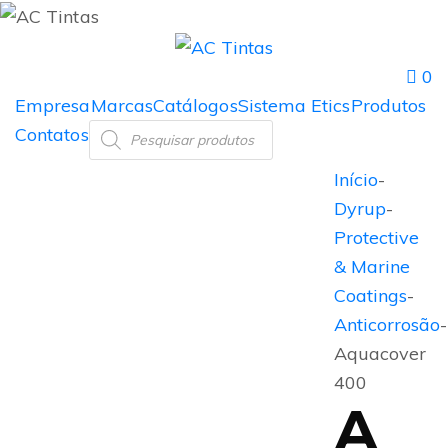
0
Empresa
Marcas
Catálogos
Sistema Etics
Produtos
Contatos
Início
-
Dyrup
-
Protective
& Marine
Coatings
-
Anticorrosão
-
Aquacover
400
A