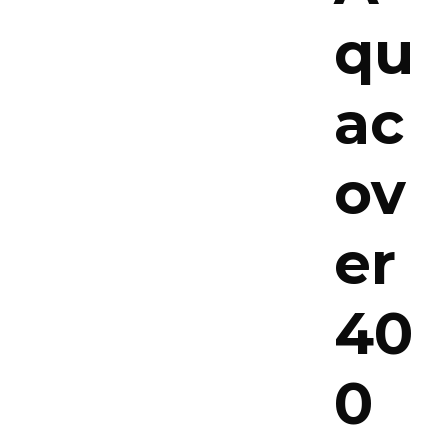
qu
ac
ov
er
40
0