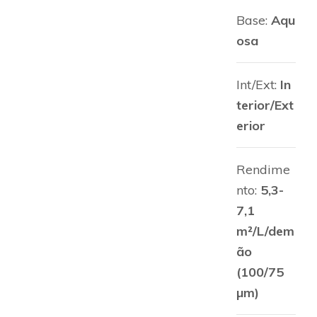
Base:
Aqu
osa
Int/Ext:
In
terior/Ext
erior
Rendime
nto:
5,3-
7,1
m²/L/dem
ão
(100/75
µm)