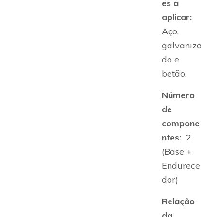
es a
aplicar:
Aço,
galvaniza
do e
betão.
Número
de
compone
ntes:
2
(Base +
Endurece
dor)
Relação
da