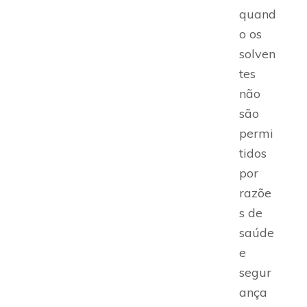
quand
o os
solven
tes
não
são
permi
tidos
por
razõe
s de
saúde
e
segur
ança