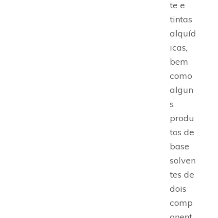
te e
tintas
alquíd
icas,
bem
como
algun
s
produ
tos de
base
solven
tes de
dois
comp
onent