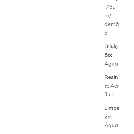
75µ
m/
demã
o
Diluiç
ão:
Água
Resin
a:
Acr
ílico
Limpe
za:
Água