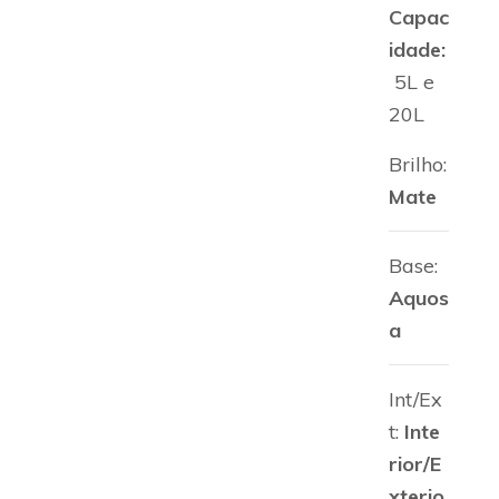
Capac
idade:
5L e
20L
Brilho:
Mate
Base:
Aquos
a
Int/Ex
t:
Inte
rior/E
xterio