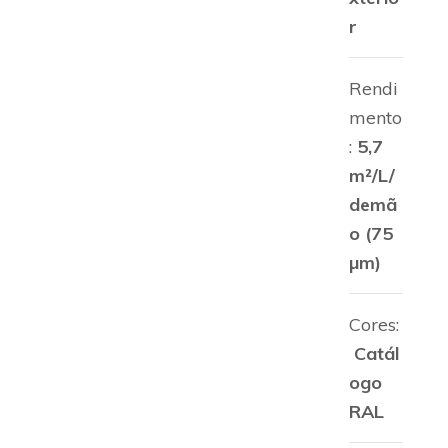
r
Rendi
mento
:
5,7
m²/L/
demã
o (75
µm)
Cores:
Catál
ogo
RAL