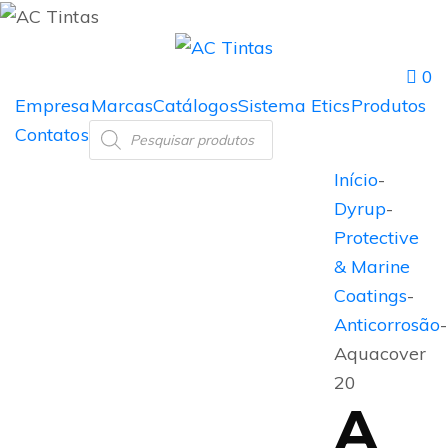
0
Empresa
Marcas
Catálogos
Sistema Etics
Produtos
Contatos
Início
-
Dyrup
-
Protective
& Marine
Coatings
-
Anticorrosão
-
Aquacover
20
A