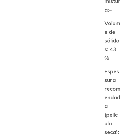
mistur
a:
–
Volum
e de
sólido
s:
43
%
Espes
sura
recom
endad
a
(pelíc
ula
seca):