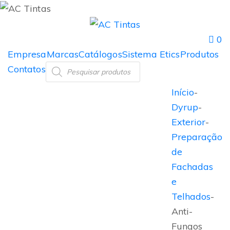
0
Empresa
Marcas
Catálogos
Sistema Etics
Produtos
Contatos
Início
-
Dyrup
-
Exterior
-
Preparação
de
Fachadas
e
Telhados
-
Anti-
Fungos