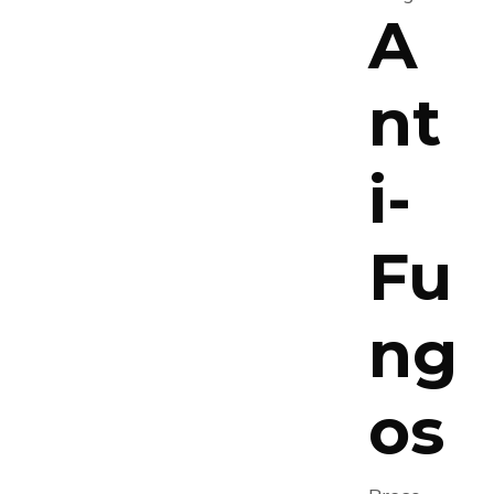
A
nt
i-
Fu
ng
os