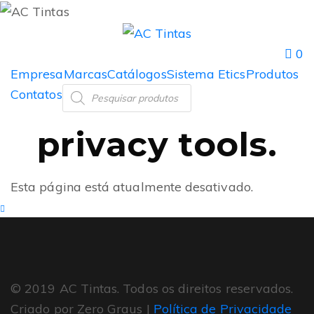
0
Empresa
Marcas
Catálogos
Sistema Etics
Produtos
Contatos
privacy tools.
Esta página está atualmente desativado.
© 2019 AC Tintas. Todos os direitos reservados.
Criado por Zero Graus |
Política de Privacidade