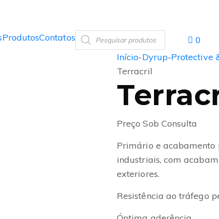
s
Produtos
Contatos
0
Início
-
Dyrup
-
Protective 
Terracril
Terracr
Preço Sob Consulta
Primário e acabamento 
industriais, com acabam
exteriores.
Resistência ao tráfego 
Óptima aderência