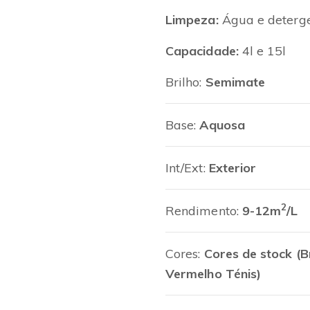
Limpeza:
Água e deterg
Capacidade:
4l e 15l
Brilho:
Semimate
Base:
Aquosa
Int/Ext:
Exterior
2
Rendimento:
9-12m
/L
Cores:
Cores de stock (B
Vermelho Ténis)