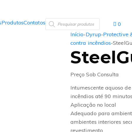
s
Produtos
Contatos
0
Início
-
Dyrup
-
Protective 
contra incêndios
-
SteelG
SteelG
Preço Sob Consulta
Intumescente aquoso de 
incêndios até 90 minutos
Aplicação no local
Adequado para ambientes
ambientes interiores sec
revestimento