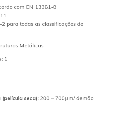
acordo com EN 13381-8
011
2 para todas as classificações de
ruturas Metálicas
:
1
película seca):
200 – 700µm/ demão