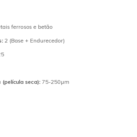
ais ferrosos e betão
:
2 (Base + Endurecedor)
25
película seca):
75-250µm