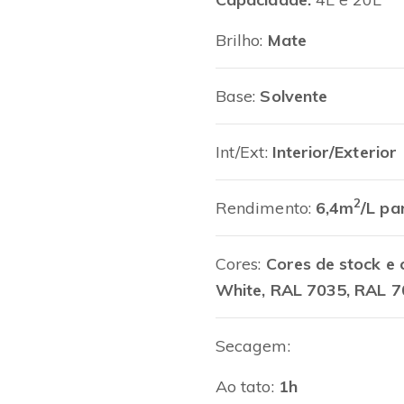
Brilho:
Mate
Base:
Solvente
Int/Ext:
Interior/Exterior
2
Rendimento:
6,4m
/L p
Cores:
Cores de stock e 
White, RAL 7035, RAL 7
Secagem:
Ao tato:
1h