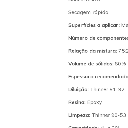
Secagem rápida
Superfícies
a aplicar:
Met
Número de componentes
Relação da mistura:
75:
Volume de sólidos:
80%
Espessura recomendada (
Diluição:
Thinner 91-92
Resina:
Epoxy
Limpeza:
Thinner 90-53
Capacidade:
4L e 20L