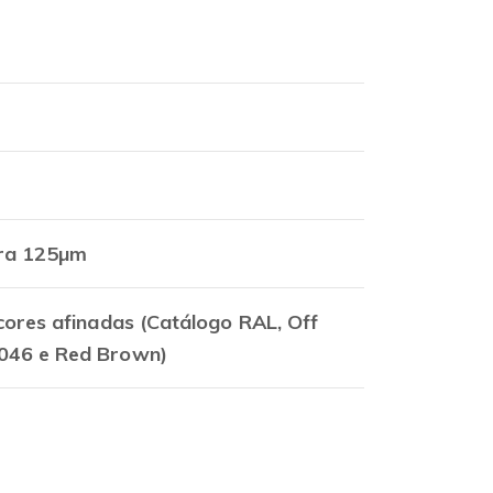
ara 125µm
cores afinadas (
Catálogo RAL, Off
046 e Red Brown)