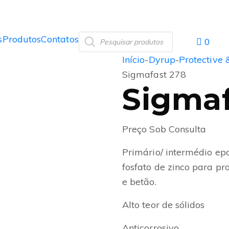
s
Produtos
Contatos
0
Início
-
Dyrup
-
Protective 
Sigmafast 278
Sigmaf
Preço Sob Consulta
Primário/ intermédio ep
fosfato de zinco para pr
e betão.
Alto teor de sólidos
Anticorrosivo