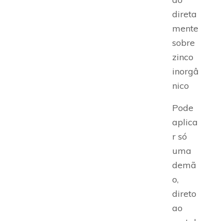
direta
mente
sobre
zinco
inorgâ
nico
Pode
aplica
r só
uma
demã
o,
direto
ao