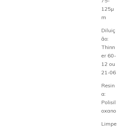
75-
125µ
m
Diluiç
ão:
Thinn
er 60-
12 ou
21-06
Resin
a:
Polisil
oxano
Limpe