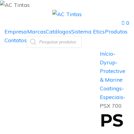
0
Empresa
Marcas
Catálogos
Sistema Etics
Produtos
Contatos
Início
-
Dyrup
-
Protective
& Marine
Coatings
-
Especiais
-
PSX 700
PS