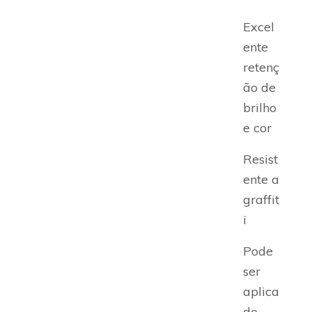
Excel
ente
retenç
ão de
brilho
e cor
Resist
ente a
graffit
i
Pode
ser
aplica
do