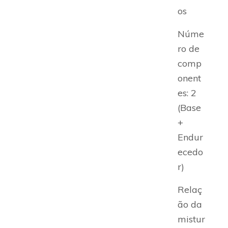
os
Núme
ro de
comp
onent
es: 2
(Base
+
Endur
ecedo
r)
Relaç
ão da
mistur