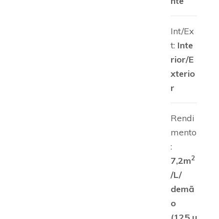
nte
Int/Ex
t:
Inte
rior/E
xterio
r
Rendi
mento
:
2
7,2m
/L/
demã
o
(125 µ