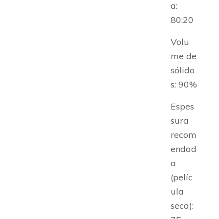
a:
80:20
Volu
me de
sólido
s: 90%
Espes
sura
recom
endad
a
(pelíc
ula
seca):