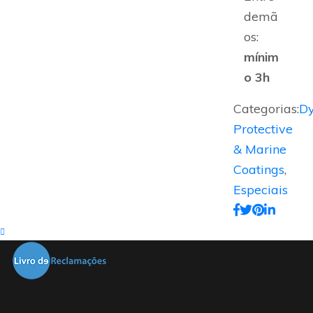
demã
os:
mínim
o 3h
Categorias:
D
Protective
& Marine
Coatings
,
Especiais