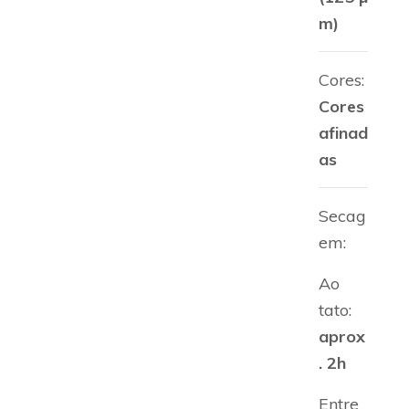
m)
Cores:
Cores
afinad
as
Secag
em:
Ao
tato:
aprox
. 2h
Entre