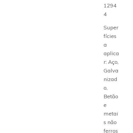
1294
4
Super
fícies
a
aplica
r: Aço,
Galva
nizad
o,
Betão
e
metai
s não
ferros